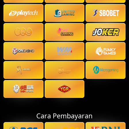
Cara Pembayaran