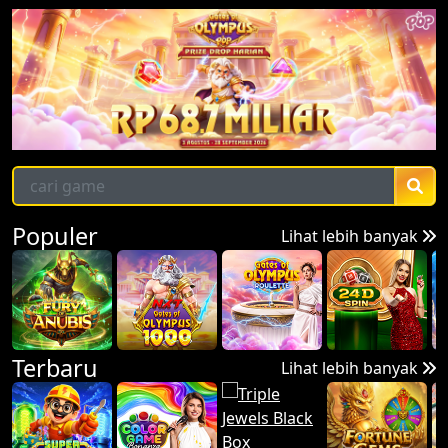
Populer
Lihat lebih banyak
Terbaru
Lihat lebih banyak