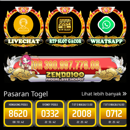
Pasaran Togel
Lihat lebih banyak
SYDNEY POOLS
TOTO MACAU 13.00
TOTO MACAU 16:00
TOTO MACAU 19:00
0332
2008
0712
9658
22 : 55 : 41
22 : 25 : 41
01 : 25 : 41
04 : 25 : 41