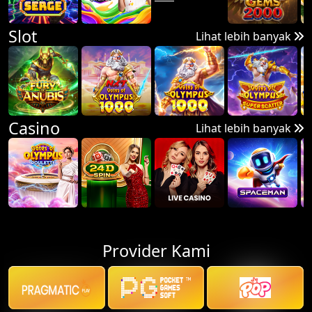
Slot
Lihat lebih banyak
Casino
Lihat lebih banyak
Provider Kami