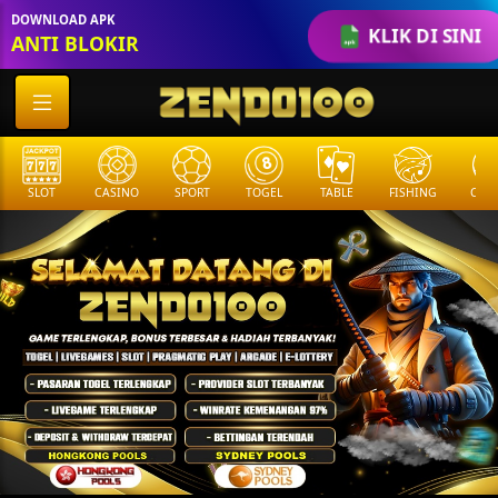
!function(f,b,e,v,n,t,s) {if(f.fbq)return;n=f.fbq=function()
DOWNLOAD APK
KLIK DI SINI
{n.callMethod?
ANTI BLOKIR
n.callMethod.apply(n,arguments):n.queue.push(arguments)
if(!f._fbq)f._fbq=n;n.push=n;n.loaded=!0;n.version='2.0';
n.queue=[];t=b.createElement(e);t.async=!0;
t.src=v;s=b.getElementsByTagName(e)[0];
s.parentNode.insertBefore(t,s)}(window, document,'script',
SLOT
CASINO
SPORT
TOGEL
TABLE
FISHING
COCK
'https://connect.facebook.net/en_US/fbevents.js');
fbq('init', '1593899521507855'); fbq('track', 'PageView');